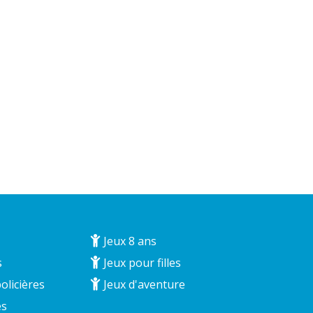
Jeux 8 ans
s
Jeux pour filles
olicières
Jeux d'aventure
és