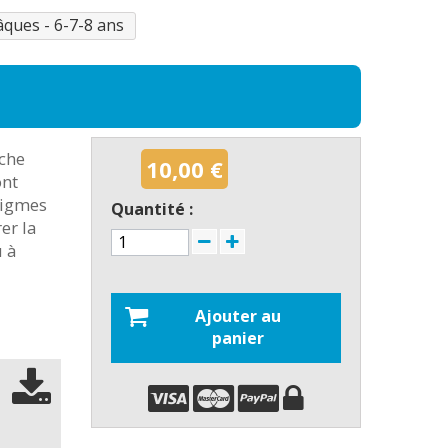
âques - 6-7-8 ans
rche
10,00 €
ont
nigmes
Quantité :
er la
u à
Ajouter au
panier