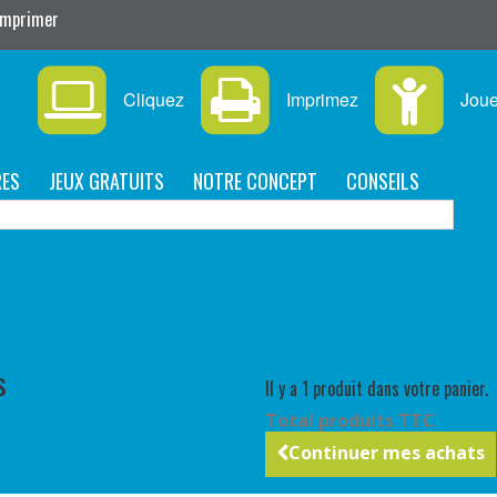
 imprimer
Cliquez
Imprimez
Jou
RES
JEUX GRATUITS
NOTRE CONCEPT
CONSEILS
P
s
Il y a 1 produit dans votre panier.
Total produits TTC
Continuer mes achats